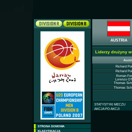
AUSTRIA
Liderzy drużyny 
Austr
Richard Poi
Richard Poi
Roman Fenz
Lorenzo O'N
Thomas Schr
Thomas Schr
STATYSTYKI MECZU
AKCJA PO AKCJI
STRONA DOMOWA
KLASYFIKACJA