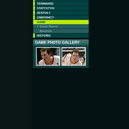
TERMINARZ
STATYSTYKI
ZESPOŁY
ZAWODNICY
GAME
Game Report
Boxscore
HISTORIA
GAME PHOTO GALLERY