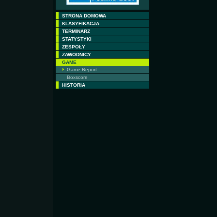
STRONA DOMOWA
KLASYFIKACJA
TERMINARZ
STATYSTYKI
ZESPOŁY
ZAWODNICY
GAME
Game Report
Boxscore
HISTORIA