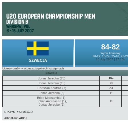
84-82
Wynik końcowy
20-19, 16-24, 25-18, 23-2
15 July 2007 | 17:15h
SZWECJA
Liderzy drużyny w poszczególnych kategoriach
Szwecja
Jonas Jerebko (28)
Pts
Jonas Jerebko (15)
Zb
Christian Koutras (7)
As
Jonas Jerebko (3)
P
Brice Massamba (1)
,
Johan Andreasen (1)
B
,
Jonas Jerebko (1)
STATYSTYKI MECZU
AKCJA PO AKCJI