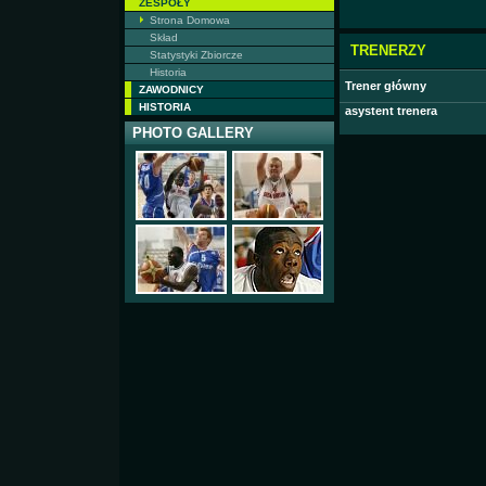
ZESPOŁY
Strona Domowa
Skład
TRENERZY
Statystyki Zbiorcze
Historia
Trener główny
ZAWODNICY
HISTORIA
asystent trenera
PHOTO GALLERY