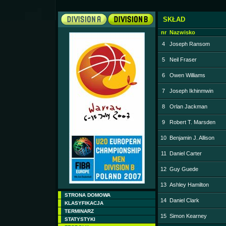
SKŁAD
nr
Nazwisko
4
Joseph Ransom
5
Neil Fraser
6
Owen Williams
7
Joseph Ikhinmwin
8
Orlan Jackman
9
Robert T. Marsden
10
Benjamin J. Allison
11
Daniel Carter
12
Guy Guede
13
Ashley Hamilton
STRONA DOMOWA
14
Daniel Clark
KLASYFIKACJA
TERMINARZ
15
Simon Kearney
STATYSTYKI