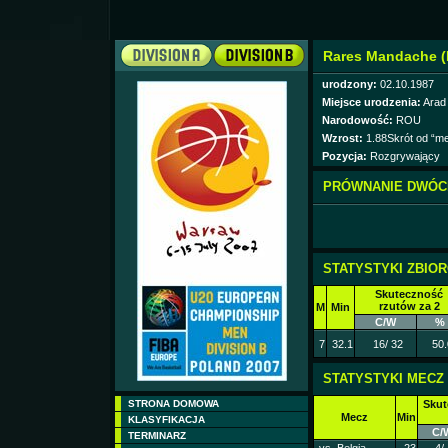
Rares Mandache 
urodzony:
02.10.1987
Miejsce urodzenia:
Arad
Narodowość:
ROU
Wzrost:
1.88Skrót od “me
Pozycja:
Rozgrywający
PRÓWNANIE DWÓC
STATYSTYKI ZBIO
Skuteczność
rzutów za 2
M
Min
C/W
%
7
32.1
16/ 32
50.
STATYSTYKI MECZ
STRONA DOMOWA
Skut
Mecz
Min
KLASYFIKACJA
C/
TERMINARZ