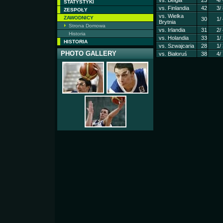
vs. Belgia
23
4/
STATYSTYKI
vs. Finlandia
42
3/
ZESPOŁY
vs. Wielka
ZAWODNICY
30
1/
Brytnia
Strona Domowa
vs. Irlandia
31
2/
Historia
vs. Holandia
33
1/
HISTORIA
vs. Szwajcaria
28
1/
PHOTO GALLERY
vs. Białoruś
38
4/