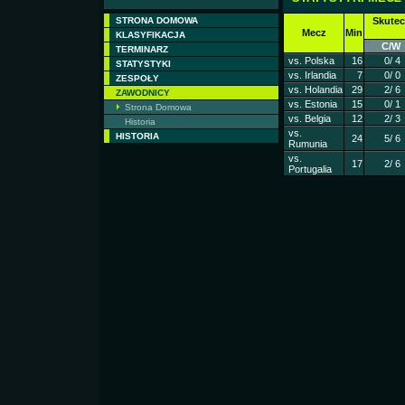
STRONA DOMOWA
Skutec
Mecz
Min
KLASYFIKACJA
C/W
TERMINARZ
vs. Polska
16
0/ 4
STATYSTYKI
vs. Irlandia
7
0/ 0
ZESPOŁY
vs. Holandia
29
2/ 6
ZAWODNICY
vs. Estonia
15
0/ 1
Strona Domowa
vs. Belgia
12
2/ 3
Historia
vs.
HISTORIA
24
5/ 6
Rumunia
vs.
17
2/ 6
Portugalia