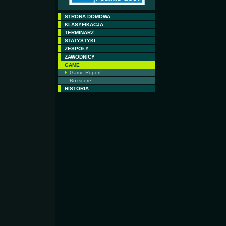
STRONA DOMOWA
KLASYFIKACJA
TERMINARZ
STATYSTYKI
ZESPOŁY
ZAWODNICY
GAME
Game Report
Boxscore
HISTORIA