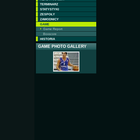
TERMINARZ
STATYSTYKI
ZESPOŁY
ZAWODNICY
GAME
Game Report
Boxscore
HISTORIA
GAME PHOTO GALLERY