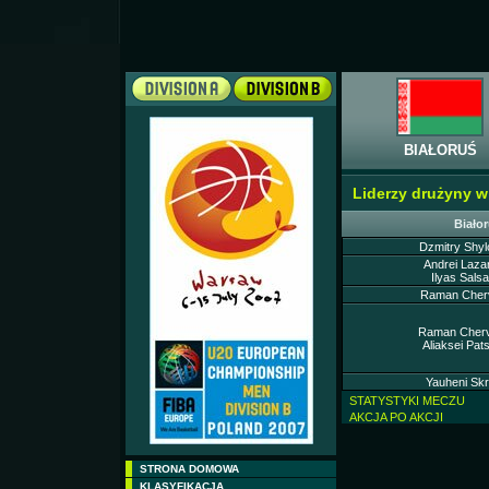
BIAŁORUŚ
Liderzy drużyny 
Biało
Dzmitry Shyl
Andrei Lazar
Ilyas Sals
Raman Cherv
Raman Cherv
Aliaksei Pat
Yauheni Skr
STATYSTYKI MECZU
AKCJA PO AKCJI
STRONA DOMOWA
KLASYFIKACJA