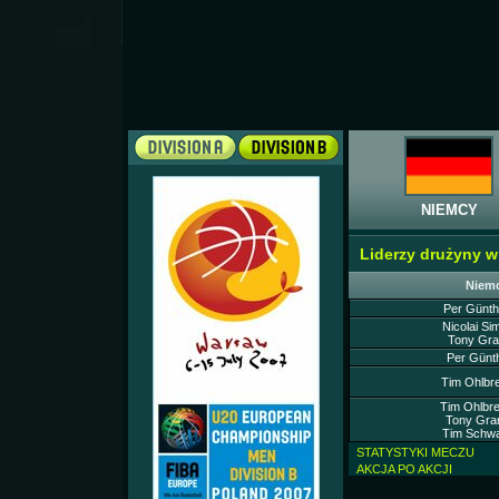
NIEMCY
Liderzy drużyny 
Niem
Per Günth
Nicolai Si
Tony Gra
Per Günth
Tim Ohlbre
Tim Ohlbre
Tony Gra
Tim Schwa
STATYSTYKI MECZU
AKCJA PO AKCJI