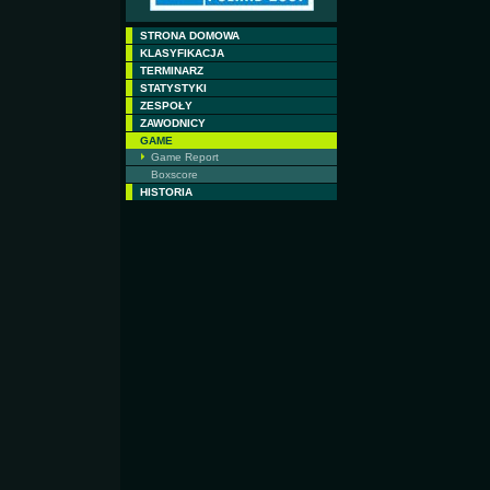
STRONA DOMOWA
KLASYFIKACJA
TERMINARZ
STATYSTYKI
ZESPOŁY
ZAWODNICY
GAME
Game Report
Boxscore
HISTORIA